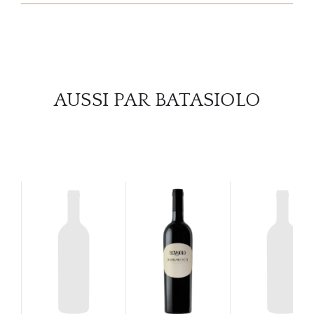
SERV
CATA
MAR
AUSSI PAR BATASIOLO
NOUV
CON
CARR