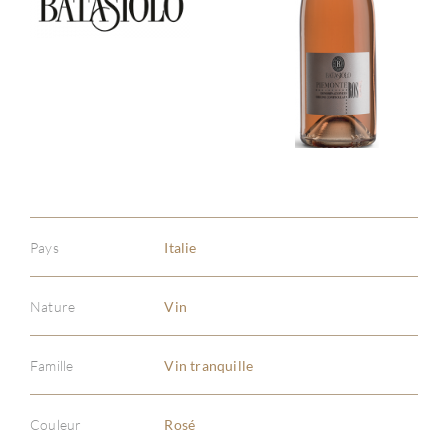
Pays
Italie
Nature
Vin
Famille
Vin tranquille
À PR
Couleur
Rosé