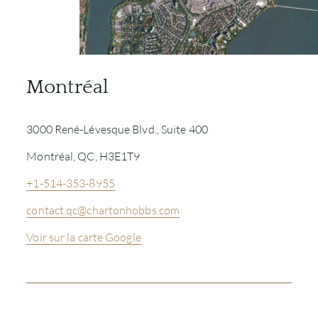
SERV
CATA
Montréal
MAR
3000 René-Lévesque Blvd., Suite 400
NOUV
Montréal, QC, H3E1T9
CON
+1-514-353-8955
CARR
contact.qc@chartonhobbs.com
Voir sur la carte Google