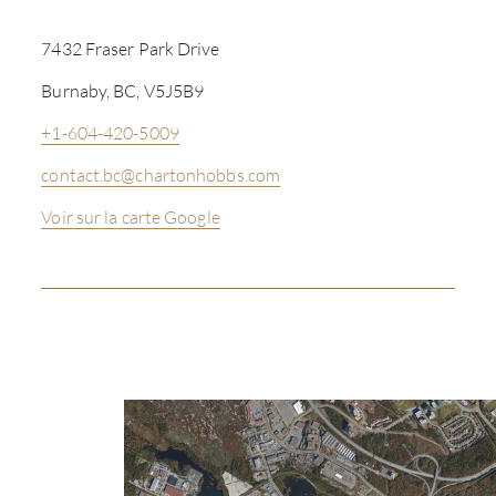
7432 Fraser Park Drive
Burnaby, BC, V5J5B9
+1-604-420-5009
contact.bc@chartonhobbs.com
Voir sur la carte Google