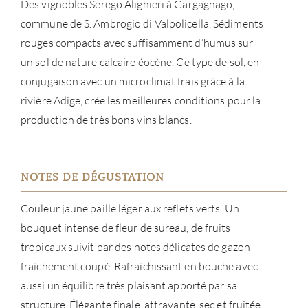
Des vignobles Serego Alighieri à Gargagnago,
MAR
commune de S. Ambrogio di Valpolicella. Sédiments
rouges compacts avec suffisamment d’humus sur
NOUV
un sol de nature calcaire éocène. Ce type de sol, en
conjugaison avec un microclimat frais grâce à la
CON
rivière Adige, crée les meilleures conditions pour la
production de très bons vins blancs.
CARR
NOTES DE DÉGUSTATION
Couleur jaune paille léger aux reflets verts. Un
bouquet intense de fleur de sureau, de fruits
tropicaux suivit par des notes délicates de gazon
fraîchement coupé. Rafraîchissant en bouche avec
aussi un équilibre très plaisant apporté par sa
structure. Élégante finale, attrayante, sec et fruitée.