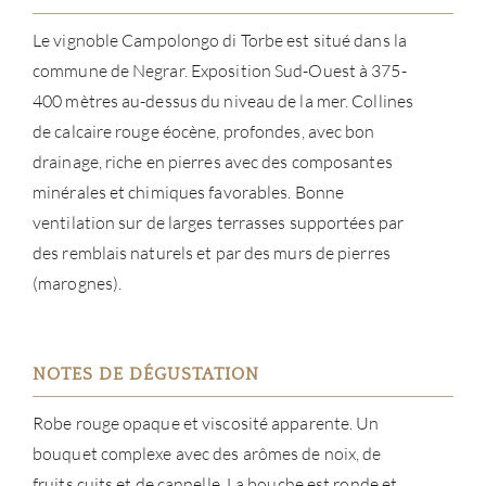
À PR
Le vignoble Campolongo di Torbe est situé dans la
commune de Negrar. Exposition Sud-Ouest à 375-
SERV
400 mètres au-dessus du niveau de la mer. Collines
de calcaire rouge éocène, profondes, avec bon
CATA
drainage, riche en pierres avec des composantes
minérales et chimiques favorables. Bonne
MAR
ventilation sur de larges terrasses supportées par
des remblais naturels et par des murs de pierres
NOUV
(marognes).
CON
NOTES DE DÉGUSTATION
CARR
Robe rouge opaque et viscosité apparente. Un
bouquet complexe avec des arômes de noix, de
fruits cuits et de cannelle. La bouche est ronde et