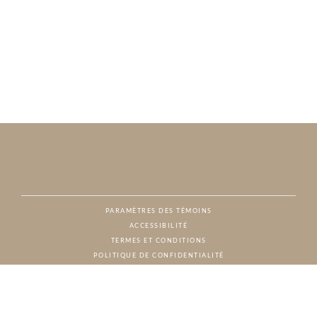
PARAMÈTRES DES TÉMOINS
ACCESSIBILITÉ
NAT
TERMES ET CONDITIONS
POLITIQUE DE CONFIDENTIALITÉ
© CHARTON HOBBS, TOUS DROITS RÉSERVÉS