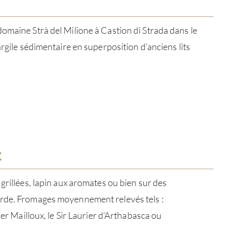
omaine Strà del Milione à Castion di Strada dans le
argile sédimentaire en superposition d’anciens lits
E
À PR
grillées, lapin aux aromates ou bien sur des
rde. Fromages moyennement relevés tels :
SERV
ier Mailloux, le Sir Laurier d’Arthabasca ou
CATA