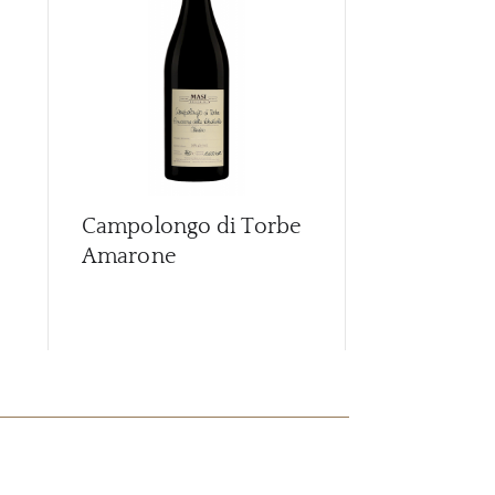
Campolongo di Torbe
Campolongo
Amarone
Amarone
2