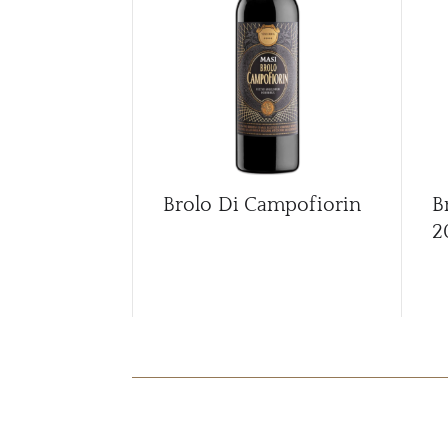
Brolo Di Campofiorin
B
2