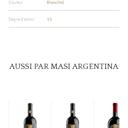
Couleur
Blanc(he)
À PR
SERV
Degré d'alcool
13
CATA
MAR
NOUV
AUSSI PAR MASI ARGENTINA
CON
CARR