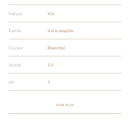
Nature
Vin
Famille
Vin tranquille
À PR
Couleur
Blanc(he)
SERV
Acidité
5.5
CATA
pH
3
MAR
VOIR PLUS
NOUV
CON