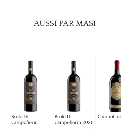
CARR
AUSSI PAR MASI
Brolo Di
Brolo Di
Campofiorin
Campofiorin
Campofiorin
2021