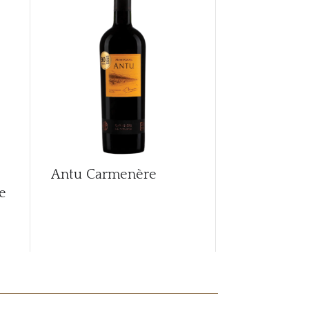
Antu Carmenère
Antu Char
e