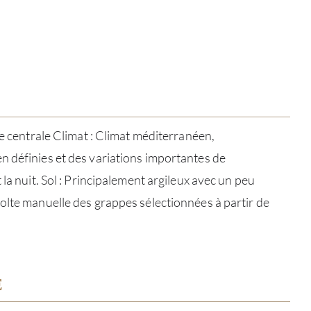
ée centrale Climat : Climat méditerranéen,
 définies et des variations importantes de
 la nuit. Sol : Principalement argileux avec un peu
olte manuelle des grappes sélectionnées à partir de
À PR
E
SERV