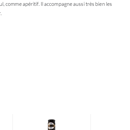
l, comme apéritif. Il accompagne aussi très bien les
CATA
.
MAR
NOUV
CON
CARR