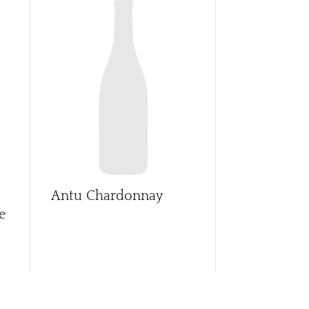
CARR
Antu Chardonnay
Antu Grena
e
Carignan