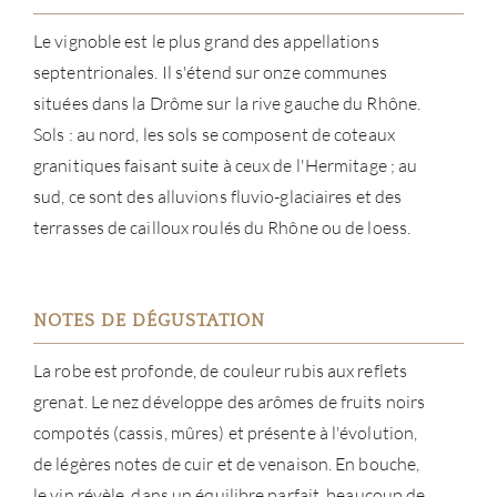
MAR
Le vignoble est le plus grand des appellations
septentrionales. Il s'étend sur onze communes
NOUV
situées dans la Drôme sur la rive gauche du Rhône.
Sols : au nord, les sols se composent de coteaux
CON
granitiques faisant suite à ceux de l'Hermitage ; au
sud, ce sont des alluvions fluvio-glaciaires et des
CARR
terrasses de cailloux roulés du Rhône ou de loess.
NOTES DE DÉGUSTATION
La robe est profonde, de couleur rubis aux reflets
grenat. Le nez développe des arômes de fruits noirs
compotés (cassis, mûres) et présente à l'évolution,
de légères notes de cuir et de venaison. En bouche,
le vin révèle, dans un équilibre parfait, beaucoup de