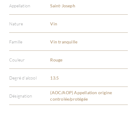
Appellation
Saint-Joseph
Nature
Vin
À PR
Famille
Vin tranquille
SERV
Couleur
Rouge
CATA
Degré d'alcool
13.5
MAR
(AOC/AOP) Appellation origine
Désignation
controlée/protégée
NOUV
CON
CARR