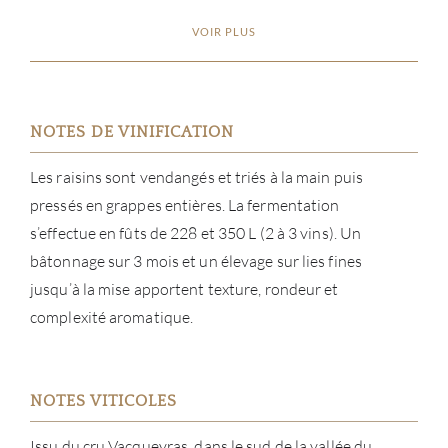
VOIR PLUS
NOTES DE VINIFICATION
Les raisins sont vendangés et triés à la main puis
pressés en grappes entières. La fermentation
s’effectue en fûts de 228 et 350 L (2 à 3 vins). Un
bâtonnage sur 3 mois et un élevage sur lies fines
jusqu’à la mise apportent texture, rondeur et
À PR
complexité aromatique.
SERV
NOTES VITICOLES
CATA
Issu du cru Vacqueyras, dans le sud de la vallée du