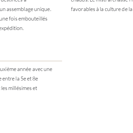
n un assemblage unique.
favorables à la culture de la
 une fois embouteillés
expédition.
euxième année avec une
 entre la 5e et 8e
 les millésimes et