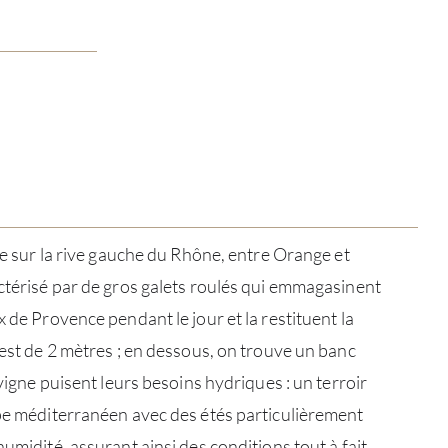
uée sur la rive gauche du Rhône, entre Orange et
actérisé par de gros galets roulés qui emmagasinent
x de Provence pendant le jour et la restituent la
 est de 2 mètres ; en dessous, on trouve un banc
 vigne puisent leurs besoins hydriques : un terroir
ype méditerranéen avec des étés particulièrement
humidité, assurant ainsi des conditions tout à fait