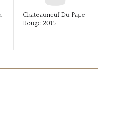
n
Chateauneuf Du Pape
Chateaune
Rouge
2015
Rouge
201