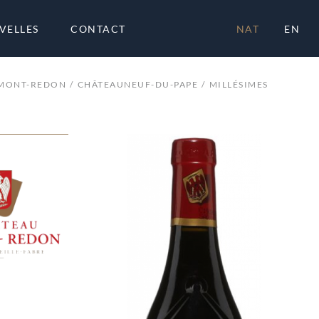
VELLES
CONTACT
NAT
EN
 MONT-REDON
CHÂTEAUNEUF-DU-PAPE
MILLÉSIMES