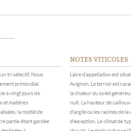
NOTES VITICOLES
n tri sélectif. Nous
L'aire d'appellation est sit
vement primordial.
Avignon. Le terroir est car
ze à vingt jours de
la chaleur du soleil généreu
s et matières
nuit. La hauteur de cailloux
lisées, la moitié de
d'argile où les racines de la
tre partie étant gardée
d'exception. Le climat de t
 destinées à
chauds. Le mistral chasse l'