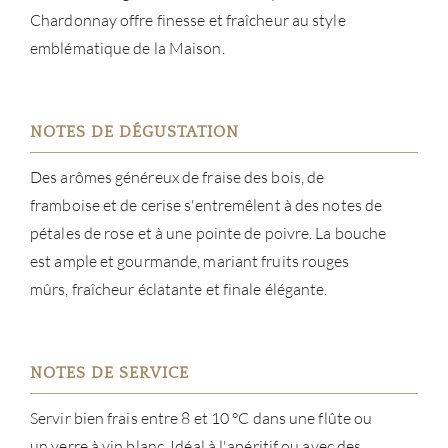
Chardonnay offre finesse et fraîcheur au style
emblématique de la Maison.
CON
CARR
NOTES DE DÉGUSTATION
Des arômes généreux de fraise des bois, de
framboise et de cerise s'entremêlent à des notes de
pétales de rose et à une pointe de poivre. La bouche
est ample et gourmande, mariant fruits rouges
mûrs, fraîcheur éclatante et finale élégante.
NOTES DE SERVICE
Servir bien frais entre 8 et 10 °C dans une flûte ou
un verre à vin blanc. Idéal à l'apéritif ou avec des