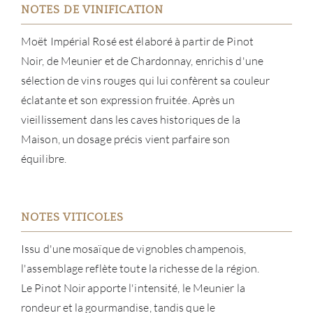
NOTES DE VINIFICATION
Moët Impérial Rosé est élaboré à partir de Pinot
Noir, de Meunier et de Chardonnay, enrichis d'une
sélection de vins rouges qui lui confèrent sa couleur
éclatante et son expression fruitée. Après un
vieillissement dans les caves historiques de la
Maison, un dosage précis vient parfaire son
équilibre.
À PR
SERV
NOTES VITICOLES
CATA
Issu d'une mosaïque de vignobles champenois,
l'assemblage reflète toute la richesse de la région.
MAR
Le Pinot Noir apporte l'intensité, le Meunier la
rondeur et la gourmandise, tandis que le
NOUV