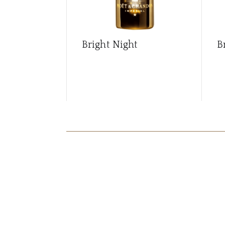
Bright Night
B