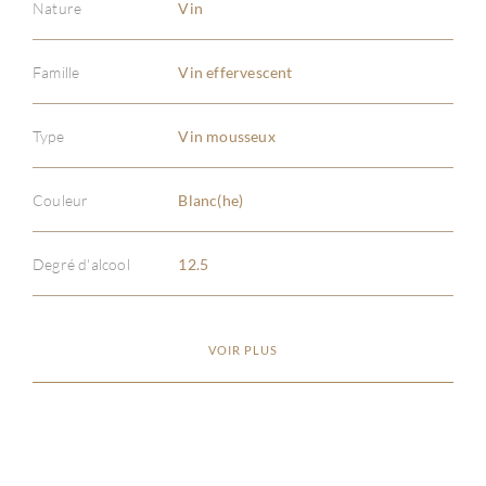
Nature
Vin
Famille
Vin effervescent
Type
Vin mousseux
À PR
Couleur
Blanc(he)
SERV
Degré d'alcool
12.5
CATA
MAR
VOIR PLUS
NOUV
CON