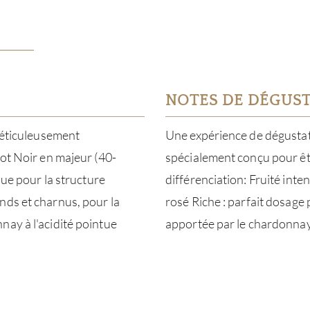
NOTES DE DÉGUS
 méticuleusement
Une expérience de dégustati
not Noir en majeur (40-
spécialement conçu pour êtr
que pour la structure
différenciation: Fruité inte
nds et charnus, pour la
rosé Riche : parfait dosage 
nay à l'acidité pointue
apportée par le chardonna