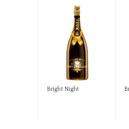
Bright Night
B