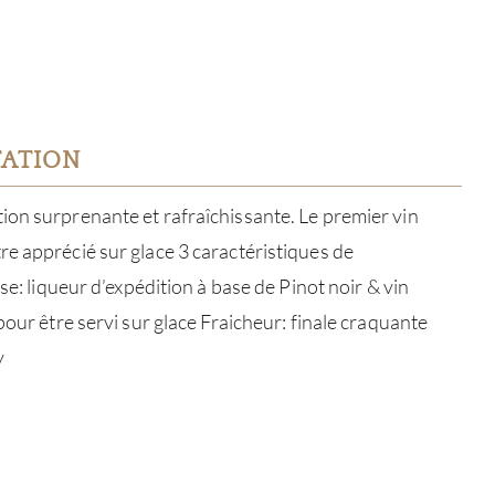
TATION
on surprenante et rafraîchissante. Le premier vin
e apprécié sur glace 3 caractéristiques de
nse: liqueur d’expédition à base de Pinot noir & vin
pour être servi sur glace Fraicheur: finale craquante
y
À PR
SERV