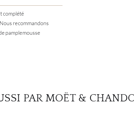
nt complété
ale. Nous recommandons
ou de pamplemousse
USSI PAR MOËT & CHAND