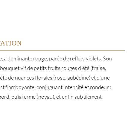
TATION
, à dominante rouge, parée de reflets violets. Son
bouquet vif de petits fruits rouges d'été (fraise,
lété de nuances florales (rose, aubépine) et d'une
st flamboyante, conjuguant intensité et rondeur :
bord, puis ferme (noyau), et enfin subtilement
À PR