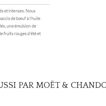
és et intenses. Nous
ccio de bœuf à l’huile
êlés, une émulsion de
e fruits rouges d'été et
USSI PAR MOËT & CHAND