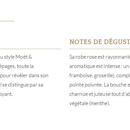
NOTES DE DÉGUS
du style Moët &
Sa robe rose est rayonnante
épages, toute la
aromatique est intense : un 
 pour révéler dans son
framboise, groseille), comp
l se distingue par sa
pointe poivrée. La bouche e
oyant.
charnue et juteuse tout d'a
végétale (menthe).