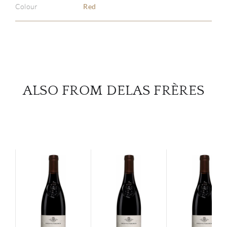
Colour
Red
SERV
CATA
BRA
ALSO FROM DELAS FRÈRES
NE
CON
CAR