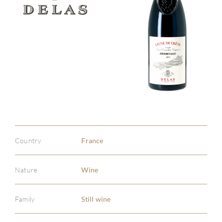
Country
France
Nature
Wine
Family
Still wine
ABOU