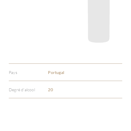
Pays
Portugal
Degré d'alcool
20
À PR
SERV