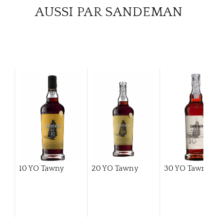
CATA
AUSSI PAR SANDEMAN
MAR
NOUV
CON
CARR
10 YO Tawny
20 YO Tawny
30 YO Tawny