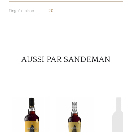
Degré d'alcool
20
SERV
CATA
MAR
AUSSI PAR SANDEMAN
NOUV
CON
CARR