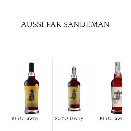
CATA
AUSSI PAR SANDEMAN
MAR
NOUV
CON
CARR
10 YO Tawny
20 YO Tawny
30 YO Tawny