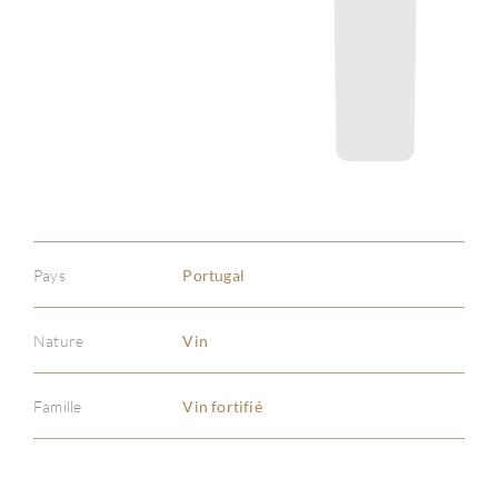
Pays
Portugal
Nature
Vin
Famille
Vin fortifié
À PR
SERV