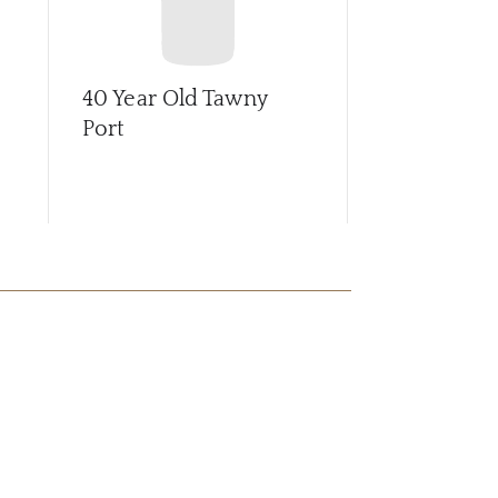
40 Year Old Tawny
40 YO Taw
Port