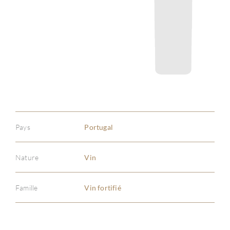
Pays
Portugal
Nature
Vin
Famille
Vin fortifié
À PR
SERV