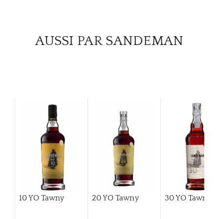
CATA
AUSSI PAR SANDEMAN
MAR
NOUV
CON
CARR
10 YO Tawny
20 YO Tawny
30 YO Tawny