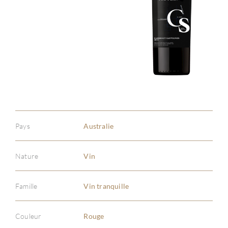
Pays
Australie
Nature
Vin
Famille
Vin tranquille
Couleur
Rouge
À PR