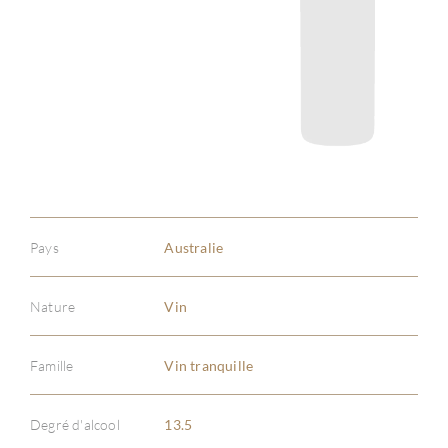
Pays
Australie
Nature
Vin
Famille
Vin tranquille
À PR
Degré d'alcool
13.5