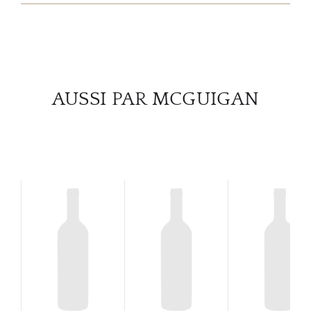
SERV
CATA
MAR
AUSSI PAR MCGUIGAN
NOUV
CON
CARR