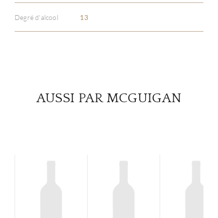
Degré d'alcool
13
SERV
CATA
MAR
AUSSI PAR MCGUIGAN
NOUV
CON
CARR