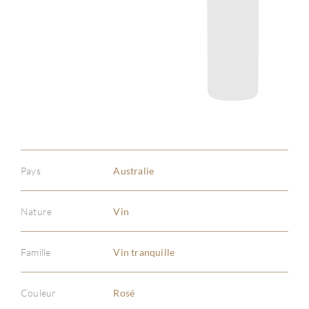
Pays
Australie
Nature
Vin
Famille
Vin tranquille
Couleur
Rosé
À PR