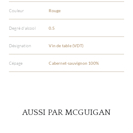
Couleur
Rouge
À PR
Degré d'alcool
0.5
SERV
Désignation
Vin de table (VDT)
CATA
Cépage
Cabernet-sauvignon 100%
MAR
NOUV
CON
AUSSI PAR MCGUIGAN
CARR