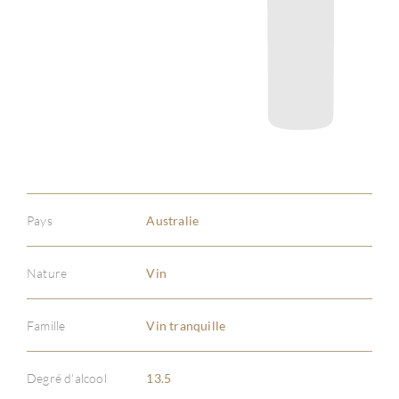
Pays
Australie
Nature
Vin
Famille
Vin tranquille
À PR
Degré d'alcool
13.5