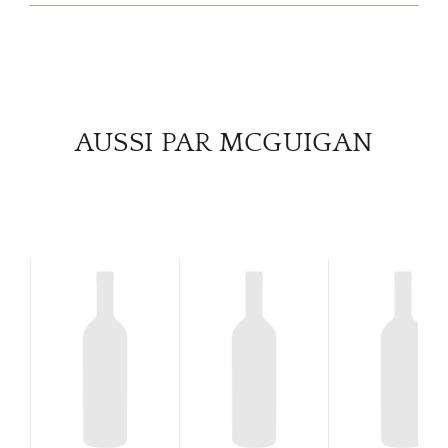
SERV
CATA
MAR
AUSSI PAR MCGUIGAN
NOUV
CON
CARR