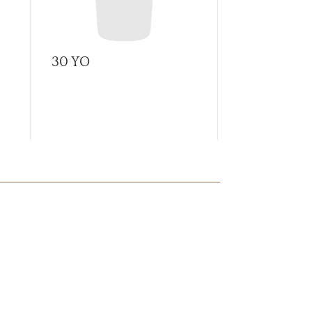
30 YO
A Tale of C