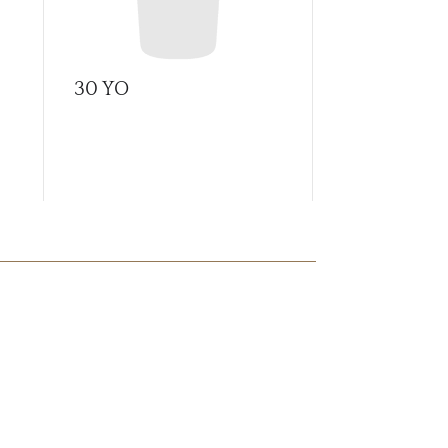
30 YO
A Tale of C