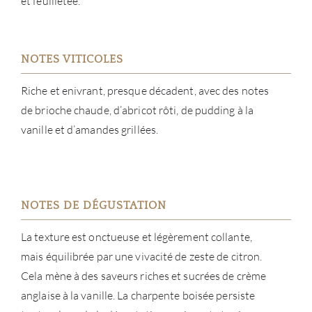
et feuilletée.
NOTES VITICOLES
À PR
Riche et enivrant, presque décadent, avec des notes
SERV
de brioche chaude, d’abricot rôti, de pudding à la
vanille et d’amandes grillées.
CATA
MAR
NOTES DE DÉGUSTATION
NOUV
La texture est onctueuse et légèrement collante,
CON
mais équilibrée par une vivacité de zeste de citron.
Cela mène à des saveurs riches et sucrées de crème
CARR
anglaise à la vanille. La charpente boisée persiste