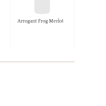
Arrogant Frog Merlot
Arrogant Fr
D'Oc Red B