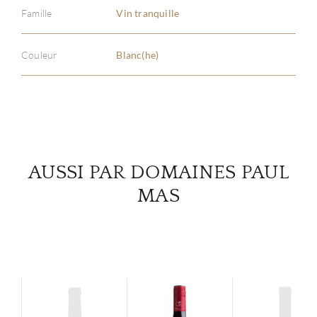
Famille
Vin tranquille
À PR
Couleur
Blanc(he)
SERV
CATA
MAR
AUSSI PAR DOMAINES PAUL
NOUV
MAS
CON
CARR