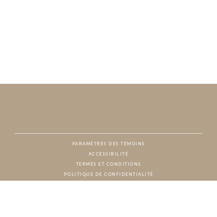
PARAMÈTRES DES TÉMOINS
ACCESSIBILITÉ
NAT
TERMES ET CONDITIONS
POLITIQUE DE CONFIDENTIALITÉ
© CHARTON HOBBS, TOUS DROITS RÉSERVÉS