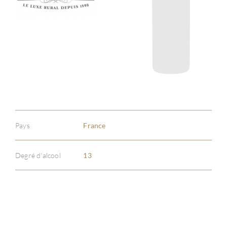
Pays
France
Degré d'alcool
13
À PR
SERV