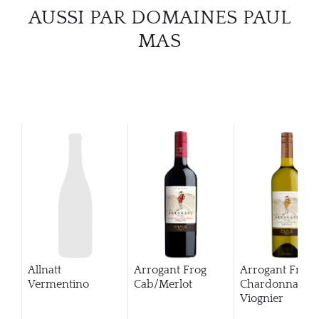
AUSSI PAR DOMAINES PAUL
CATA
MAS
MAR
NOUV
CON
CARR
Allnatt
Arrogant Frog
Arrogant Frog
Vermentino
Cab/Merlot
Chardonnay
Viognier