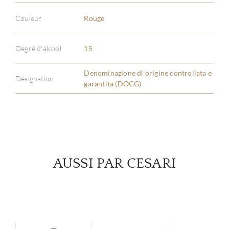
Couleur
Rouge
À PR
Degré d'alcool
15
SERV
Denominazione di origine controllata e
Désignation
CATA
garantita (DOCG)
MAR
NOUV
AUSSI PAR CESARI
CON
CARR