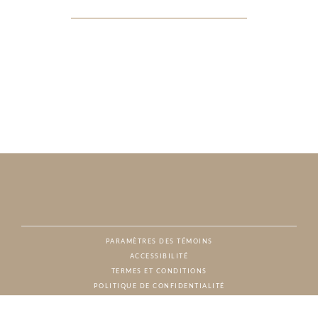
PARAMÈTRES DES TÉMOINS
ACCESSIBILITÉ
NAT
TERMES ET CONDITIONS
POLITIQUE DE CONFIDENTIALITÉ
© CHARTON HOBBS, TOUS DROITS RÉSERVÉS