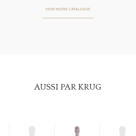
VOIR NOTRE CATALOGUE
À PR
SERV
CATA
MAR
NOUV
AUSSI PAR KRUG
CON
CARR