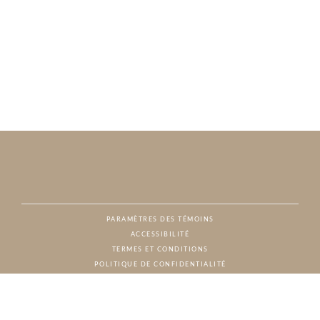
PARAMÈTRES DES TÉMOINS
ACCESSIBILITÉ
NAT
TERMES ET CONDITIONS
POLITIQUE DE CONFIDENTIALITÉ
© CHARTON HOBBS, TOUS DROITS RÉSERVÉS