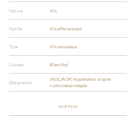
Nature
Vin
Famille
Vin effervescent
À PR
Type
Vin mousseux
SERV
Couleur
Blanc(he)
CATA
(AOC/AOP) Appellation origine
Désignation
controlée/protégée
MAR
VOIR PLUS
NOUV
CON