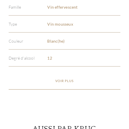
Famille
Vin effervescent
Type
Vin mousseux
À PR
Couleur
Blanc(he)
SERV
Degré d'alcool
12
CATA
MAR
VOIR PLUS
NOUV
CON
CARR
AUSSI PAR KRUG