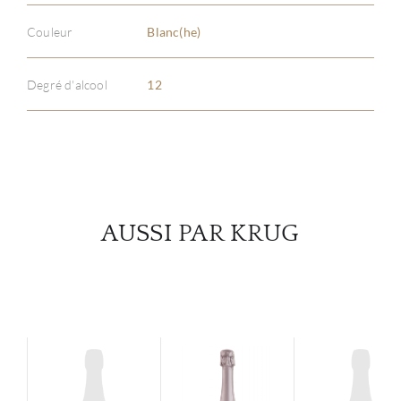
À PR
Couleur
Blanc(he)
SERV
Degré d'alcool
12
CATA
MAR
NOUV
AUSSI PAR KRUG
CON
CARR