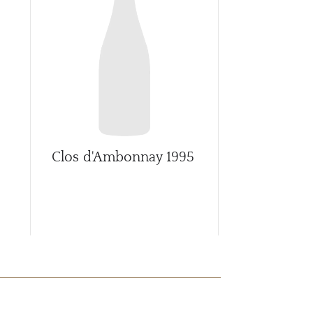
CARR
Clos d'Ambonnay
1995
Clos d'Am