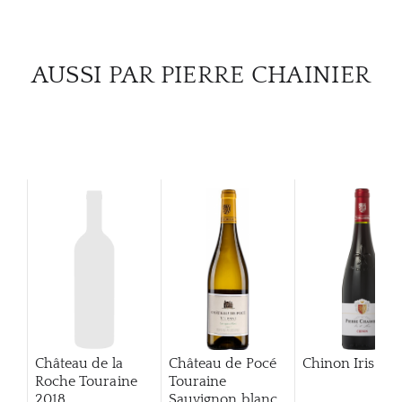
CATA
AUSSI PAR PIERRE CHAINIER
MAR
NOUV
CON
CARR
Château de la
Château de Pocé
Chinon Iris
20
Roche Touraine
Touraine
2018
Sauvignon blanc