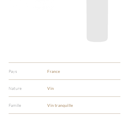
Pays
France
Nature
Vin
Famille
Vin tranquille
À PR
SERV