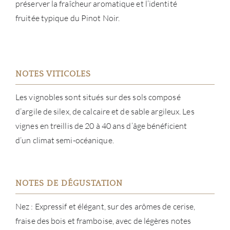
préserver la fraîcheur aromatique et l’identité
fruitée typique du Pinot Noir.
NOTES VITICOLES
À PR
Les vignobles sont situés sur des sols composé
SERV
d’argile de silex, de calcaire et de sable argileux. Les
vignes en treillis de 20 à 40 ans d’âge bénéficient
CATA
d’un climat semi-océanique.
MAR
NOTES DE DÉGUSTATION
NOUV
Nez : Expressif et élégant, sur des arômes de cerise,
CON
fraise des bois et framboise, avec de légères notes