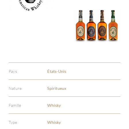
Pays
États-Unis
Nature
Spiritueux
Famille
Whisky
Type
Whisky
À PR