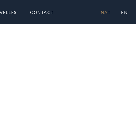
VELLES
CONTACT
NAT
EN
À PR