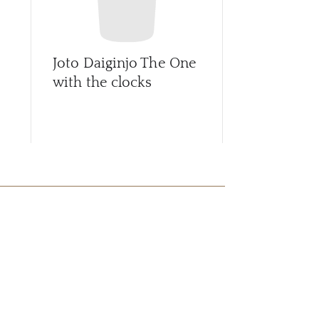
Joto Daiginjo The One
Joto Eiko F
with the clocks
Honjozo