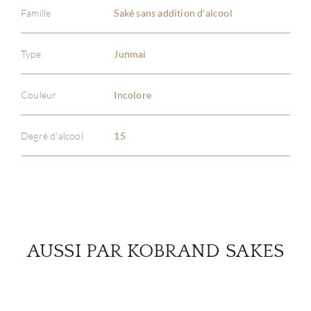
Famille
Saké sans addition d'alcool
À PR
Type
Junmai
SERV
Couleur
Incolore
CATA
Degré d'alcool
15
MAR
NOUV
CON
AUSSI PAR KOBRAND SAKES
CARR