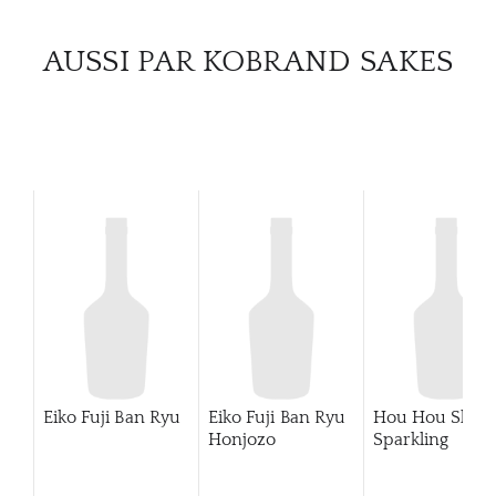
CATA
AUSSI PAR KOBRAND SAKES
MAR
NOUV
CON
CARR
Eiko Fuji Ban Ryu
Eiko Fuji Ban Ryu
Hou Hou Shu
Honjozo
Sparkling