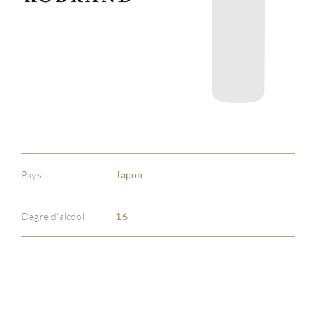
Pays
Japon
Degré d'alcool
16
À PR
SERV