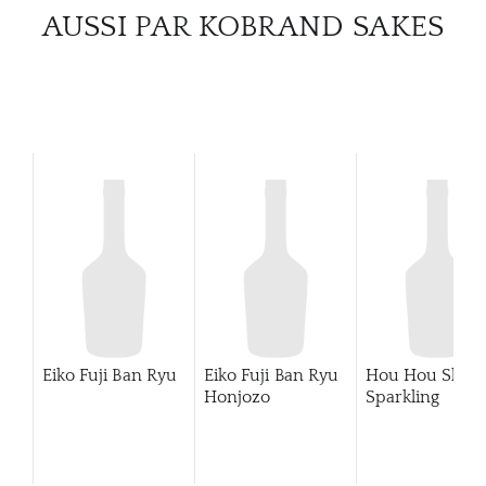
CATA
AUSSI PAR KOBRAND SAKES
MAR
NOUV
CON
CARR
Eiko Fuji Ban Ryu
Eiko Fuji Ban Ryu
Hou Hou Shu
Honjozo
Sparkling