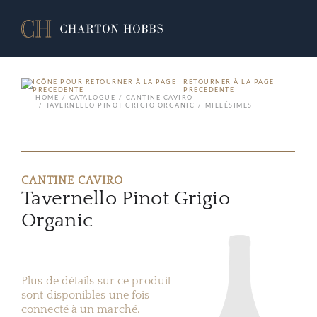
RETOURNER À LA PAGE
PRÉCÉDENTE
HOME
CATALOGUE
CANTINE CAVIRO
TAVERNELLO PINOT GRIGIO ORGANIC
MILLÉSIMES
CANTINE CAVIRO
Tavernello Pinot Grigio
Organic
Plus de détails sur ce produit
sont disponibles une fois
connecté à un marché.